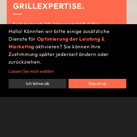
GRILLEXPERTISE.
Seit mehr als 20 Jahren steht Bull für
Hallo! Könnten wir bitte einige zusätzliche
qualitativ hochwertige Grills und
Dienste für
Optimierung der Leistung &
Outdoorküchen und überzeugt mit
Marketing
aktivieren? Sie können Ihre
ansprechenden Designs.
Zustimmung später jederzeit ändern oder
zurückziehen.
BERATUNGSTERMIN VEREINBAREN
Lassen Sie mich wählen
Ich lehne ab
Das ist ok
Bull hat in den letzten Jahren eine
große
Bekanntheit
in der Branche